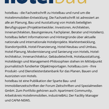
hotelbau - die Fachzeitschrift zu Hotelbau und rund um die
Hotelimmobilien-Entwicklung. Die Fachzeitschrift ist adressiert an
alle an Planung, Bau und Ausstattung von Hotels beteiligten
Berufsgruppen (Projektentwickler, Investoren, Architekten,
Innenarchitekten, Bauingenieure, Fachplaner, Berater und Hoteliers).
hotelbau liefert Informationen und Hintergründe über aktuelle
nationale und internationale Hotelprojekte. Marktentwicklung,
Standortpolitik, Hotel-Finanzierung, Hotel-Neubau und Umbau,
Hotel-Planung, Modernisierung und Sanierung von Hotels, Hotel-
Architektur, Innenarchitektur, Gebäudetechnik, Hotelausstattung,
Hoteldesign und Management-Philosophien stehen im Mittelpunkt
journalistisch fundierter Objektreportagen. hotelbau.com - Ihre
Produkt- und Dienstleisterdatenbank für das Planen, Bauen und
Ausrüsten von Hotels.
hotelbau ist eine Publikation der Sparte Bau- und
Immobilienzeitschriften der Forum Zeitschriften und Spezialmedien
GmbH. Zum Portfolio gehören auch:
Apartment Community
,
Arbeitskreis Hotelimmobilien
,
industrieBAU
,
Der Facility Manager
und
CAFM-NEWS
.