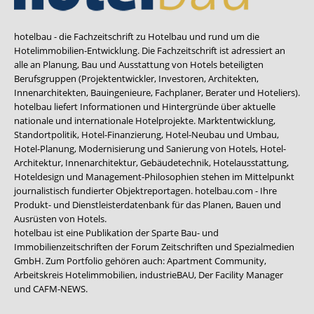
hotelbau - die Fachzeitschrift zu Hotelbau und rund um die
Hotelimmobilien-Entwicklung. Die Fachzeitschrift ist adressiert an
alle an Planung, Bau und Ausstattung von Hotels beteiligten
Berufsgruppen (Projektentwickler, Investoren, Architekten,
Innenarchitekten, Bauingenieure, Fachplaner, Berater und Hoteliers).
hotelbau liefert Informationen und Hintergründe über aktuelle
nationale und internationale Hotelprojekte. Marktentwicklung,
Standortpolitik, Hotel-Finanzierung, Hotel-Neubau und Umbau,
Hotel-Planung, Modernisierung und Sanierung von Hotels, Hotel-
Architektur, Innenarchitektur, Gebäudetechnik, Hotelausstattung,
Hoteldesign und Management-Philosophien stehen im Mittelpunkt
journalistisch fundierter Objektreportagen. hotelbau.com - Ihre
Produkt- und Dienstleisterdatenbank für das Planen, Bauen und
Ausrüsten von Hotels.
hotelbau ist eine Publikation der Sparte Bau- und
Immobilienzeitschriften der Forum Zeitschriften und Spezialmedien
GmbH. Zum Portfolio gehören auch:
Apartment Community
,
Arbeitskreis Hotelimmobilien
,
industrieBAU
,
Der Facility Manager
und
CAFM-NEWS
.