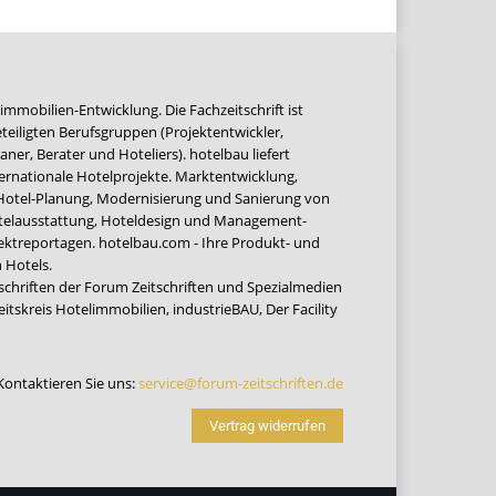
immobilien-Entwicklung. Die Fachzeitschrift ist
teiligten Berufsgruppen (Projektentwickler,
ner, Berater und Hoteliers). hotelbau liefert
ernationale Hotelprojekte. Marktentwicklung,
 Hotel-Planung, Modernisierung und Sanierung von
Hotelausstattung, Hoteldesign und Management-
jektreportagen. hotelbau.com - Ihre Produkt- und
 Hotels.
tschriften der Forum Zeitschriften und Spezialmedien
eitskreis Hotelimmobilien
,
industrieBAU
,
Der Facility
Kontaktieren Sie uns:
service@forum-zeitschriften.de
Vertrag widerrufen