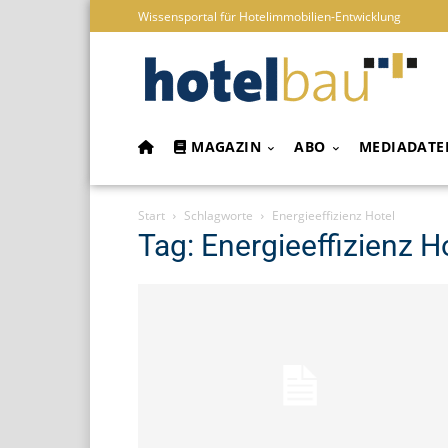
Wissensportal für Hotelimmobilien-Entwicklung
MAGAZIN
ABO
MEDIADATE
Start
Schlagworte
Energieeffizienz Hotel
Tag: Energieeffizienz H