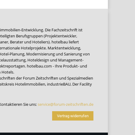
immobilien-Entwicklung. Die Fachzeitschrift ist
teiligten Berufsgruppen (Projektentwickler,
ner, Berater und Hoteliers). hotelbau liefert
ernationale Hotelprojekte. Marktentwicklung,
 Hotel-Planung, Modernisierung und Sanierung von
Hotelausstattung, Hoteldesign und Management-
jektreportagen. hotelbau.com - Ihre Produkt- und
 Hotels.
tschriften der Forum Zeitschriften und Spezialmedien
eitskreis Hotelimmobilien
,
industrieBAU
,
Der Facility
Kontaktieren Sie uns:
service@forum-zeitschriften.de
Vertrag widerrufen