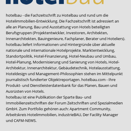
hotelbau - die Fachzeitschrift zu Hotelbau und rund um die
Hotelimmobilien-Entwicklung. Die Fachzeitschrift ist adressiert an
alle an Planung, Bau und Ausstattung von Hotels beteiligten
Berufsgruppen (Projektentwickler, Investoren, Architekten,
Innenarchitekten, Bauingenieure, Fachplaner, Berater und Hoteliers).
hotelbau liefert Informationen und Hintergründe über aktuelle
nationale und internationale Hotelprojekte. Marktentwicklung,
Standortpolitik, Hotel-Finanzierung, Hotel-Neubau und Umbau,
Hotel-Planung, Modernisierung und Sanierung von Hotels, Hotel-
Architektur, Innenarchitektur, Gebäudetechnik, Hotelausstattung,
Hoteldesign und Management-Philosophien stehen im Mittelpunkt
journalistisch fundierter Objektreportagen. hotelbau.com - Ihre
Produkt- und Dienstleisterdatenbank für das Planen, Bauen und
Ausrüsten von Hotels.
hotelbau ist eine Publikation der Sparte Bau- und
Immobilienzeitschriften der Forum Zeitschriften und Spezialmedien
GmbH. Zum Portfolio gehören auch:
Apartment Community
,
Arbeitskreis Hotelimmobilien
,
industrieBAU
,
Der Facility Manager
und
CAFM-NEWS
.