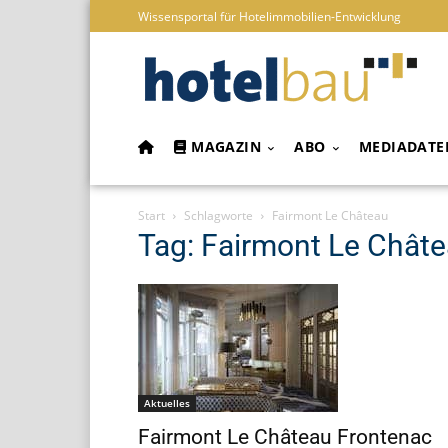
Wissensportal für Hotelimmobilien-Entwicklung
MAGAZIN
ABO
MEDIADATE
Start
Schlagworte
Fairmont Le Château
Tag: Fairmont Le Chât
Aktuelles
Fairmont Le Château Frontenac