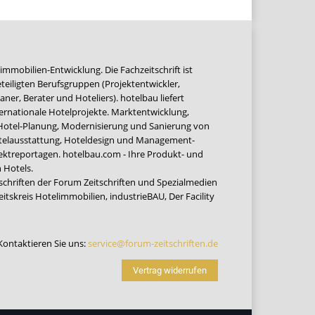
immobilien-Entwicklung. Die Fachzeitschrift ist
teiligten Berufsgruppen (Projektentwickler,
ner, Berater und Hoteliers). hotelbau liefert
ernationale Hotelprojekte. Marktentwicklung,
 Hotel-Planung, Modernisierung und Sanierung von
Hotelausstattung, Hoteldesign und Management-
jektreportagen. hotelbau.com - Ihre Produkt- und
 Hotels.
tschriften der Forum Zeitschriften und Spezialmedien
eitskreis Hotelimmobilien
,
industrieBAU
,
Der Facility
Kontaktieren Sie uns:
service@forum-zeitschriften.de
Vertrag widerrufen