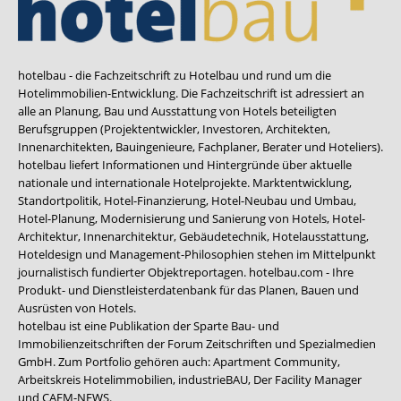
hotelbau - die Fachzeitschrift zu Hotelbau und rund um die
Hotelimmobilien-Entwicklung. Die Fachzeitschrift ist adressiert an
alle an Planung, Bau und Ausstattung von Hotels beteiligten
Berufsgruppen (Projektentwickler, Investoren, Architekten,
Innenarchitekten, Bauingenieure, Fachplaner, Berater und Hoteliers).
hotelbau liefert Informationen und Hintergründe über aktuelle
nationale und internationale Hotelprojekte. Marktentwicklung,
Standortpolitik, Hotel-Finanzierung, Hotel-Neubau und Umbau,
Hotel-Planung, Modernisierung und Sanierung von Hotels, Hotel-
Architektur, Innenarchitektur, Gebäudetechnik, Hotelausstattung,
Hoteldesign und Management-Philosophien stehen im Mittelpunkt
journalistisch fundierter Objektreportagen. hotelbau.com - Ihre
Produkt- und Dienstleisterdatenbank für das Planen, Bauen und
Ausrüsten von Hotels.
hotelbau ist eine Publikation der Sparte Bau- und
Immobilienzeitschriften der Forum Zeitschriften und Spezialmedien
GmbH. Zum Portfolio gehören auch:
Apartment Community
,
Arbeitskreis Hotelimmobilien
,
industrieBAU
,
Der Facility Manager
und
CAFM-NEWS
.