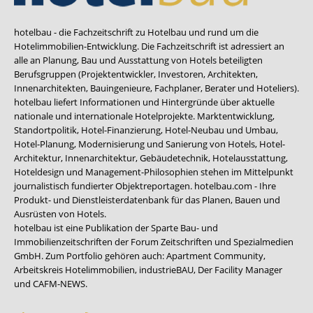
hotelbau - die Fachzeitschrift zu Hotelbau und rund um die
Hotelimmobilien-Entwicklung. Die Fachzeitschrift ist adressiert an
alle an Planung, Bau und Ausstattung von Hotels beteiligten
Berufsgruppen (Projektentwickler, Investoren, Architekten,
Innenarchitekten, Bauingenieure, Fachplaner, Berater und Hoteliers).
hotelbau liefert Informationen und Hintergründe über aktuelle
nationale und internationale Hotelprojekte. Marktentwicklung,
Standortpolitik, Hotel-Finanzierung, Hotel-Neubau und Umbau,
Hotel-Planung, Modernisierung und Sanierung von Hotels, Hotel-
Architektur, Innenarchitektur, Gebäudetechnik, Hotelausstattung,
Hoteldesign und Management-Philosophien stehen im Mittelpunkt
journalistisch fundierter Objektreportagen. hotelbau.com - Ihre
Produkt- und Dienstleisterdatenbank für das Planen, Bauen und
Ausrüsten von Hotels.
hotelbau ist eine Publikation der Sparte Bau- und
Immobilienzeitschriften der Forum Zeitschriften und Spezialmedien
GmbH. Zum Portfolio gehören auch:
Apartment Community
,
Arbeitskreis Hotelimmobilien
,
industrieBAU
,
Der Facility Manager
und
CAFM-NEWS
.