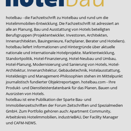
hotelbau - die Fachzeitschrift zu Hotelbau und rund um die
Hotelimmobilien-Entwicklung. Die Fachzeitschrift ist adressiert an
alle an Planung, Bau und Ausstattung von Hotels beteiligten
Berufsgruppen (Projektentwickler, Investoren, Architekten,
Innenarchitekten, Bauingenieure, Fachplaner, Berater und Hoteliers).
hotelbau liefert Informationen und Hintergründe über aktuelle
nationale und internationale Hotelprojekte. Marktentwicklung,
Standortpolitik, Hotel-Finanzierung, Hotel-Neubau und Umbau,
Hotel-Planung, Modernisierung und Sanierung von Hotels, Hotel-
Architektur, Innenarchitektur, Gebäudetechnik, Hotelausstattung,
Hoteldesign und Management-Philosophien stehen im Mittelpunkt
journalistisch fundierter Objektreportagen. hotelbau.com - Ihre
Produkt- und Dienstleisterdatenbank für das Planen, Bauen und
Ausrüsten von Hotels.
hotelbau ist eine Publikation der Sparte Bau- und
Immobilienzeitschriften der Forum Zeitschriften und Spezialmedien
GmbH. Zum Portfolio gehören auch:
Apartment Community
,
Arbeitskreis Hotelimmobilien
,
industrieBAU
,
Der Facility Manager
und
CAFM-NEWS
.