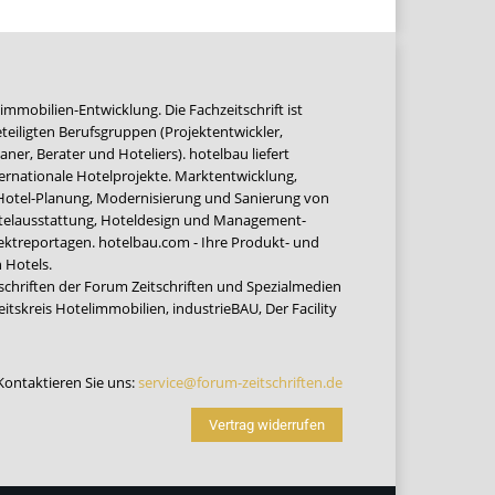
immobilien-Entwicklung. Die Fachzeitschrift ist
teiligten Berufsgruppen (Projektentwickler,
ner, Berater und Hoteliers). hotelbau liefert
ernationale Hotelprojekte. Marktentwicklung,
 Hotel-Planung, Modernisierung und Sanierung von
Hotelausstattung, Hoteldesign und Management-
jektreportagen. hotelbau.com - Ihre Produkt- und
 Hotels.
tschriften der Forum Zeitschriften und Spezialmedien
eitskreis Hotelimmobilien
,
industrieBAU
,
Der Facility
Kontaktieren Sie uns:
service@forum-zeitschriften.de
Vertrag widerrufen