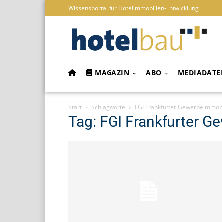
Wissensportal für Hotelimmobilien-Entwicklung
MAGAZIN
ABO
MEDIADATE
Start
Schlagworte
FGI Frankfurter Gewerbeimmobi
Tag: FGI Frankfurter G