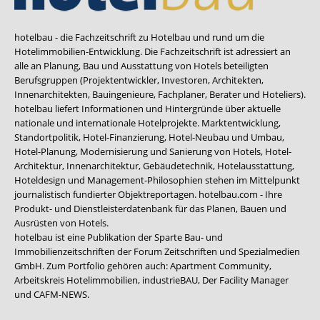
hotelbau - die Fachzeitschrift zu Hotelbau und rund um die
Hotelimmobilien-Entwicklung. Die Fachzeitschrift ist adressiert an
alle an Planung, Bau und Ausstattung von Hotels beteiligten
Berufsgruppen (Projektentwickler, Investoren, Architekten,
Innenarchitekten, Bauingenieure, Fachplaner, Berater und Hoteliers).
hotelbau liefert Informationen und Hintergründe über aktuelle
nationale und internationale Hotelprojekte. Marktentwicklung,
Standortpolitik, Hotel-Finanzierung, Hotel-Neubau und Umbau,
Hotel-Planung, Modernisierung und Sanierung von Hotels, Hotel-
Architektur, Innenarchitektur, Gebäudetechnik, Hotelausstattung,
Hoteldesign und Management-Philosophien stehen im Mittelpunkt
journalistisch fundierter Objektreportagen. hotelbau.com - Ihre
Produkt- und Dienstleisterdatenbank für das Planen, Bauen und
Ausrüsten von Hotels.
hotelbau ist eine Publikation der Sparte Bau- und
Immobilienzeitschriften der Forum Zeitschriften und Spezialmedien
GmbH. Zum Portfolio gehören auch:
Apartment Community
,
Arbeitskreis Hotelimmobilien
,
industrieBAU
,
Der Facility Manager
und
CAFM-NEWS
.