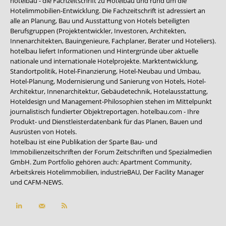
hotelbau - die Fachzeitschrift zu Hotelbau und rund um die
Hotelimmobilien-Entwicklung. Die Fachzeitschrift ist adressiert an
alle an Planung, Bau und Ausstattung von Hotels beteiligten
Berufsgruppen (Projektentwickler, Investoren, Architekten,
Innenarchitekten, Bauingenieure, Fachplaner, Berater und Hoteliers).
hotelbau liefert Informationen und Hintergründe über aktuelle
nationale und internationale Hotelprojekte. Marktentwicklung,
Standortpolitik, Hotel-Finanzierung, Hotel-Neubau und Umbau,
Hotel-Planung, Modernisierung und Sanierung von Hotels, Hotel-
Architektur, Innenarchitektur, Gebäudetechnik, Hotelausstattung,
Hoteldesign und Management-Philosophien stehen im Mittelpunkt
journalistisch fundierter Objektreportagen. hotelbau.com - Ihre
Produkt- und Dienstleisterdatenbank für das Planen, Bauen und
Ausrüsten von Hotels.
hotelbau ist eine Publikation der Sparte Bau- und
Immobilienzeitschriften der Forum Zeitschriften und Spezialmedien
GmbH. Zum Portfolio gehören auch:
Apartment Community
,
Arbeitskreis Hotelimmobilien
,
industrieBAU
,
Der Facility Manager
und
CAFM-NEWS
.