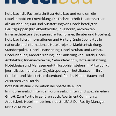
hotelbau - die Fachzeitschrift zu Hotelbau und rund um die
Hotelimmobilien-Entwicklung. Die Fachzeitschrift ist adressiert an
alle an Planung, Bau und Ausstattung von Hotels beteiligten
Berufsgruppen (Projektentwickler, Investoren, Architekten,
Innenarchitekten, Bauingenieure, Fachplaner, Berater und Hoteliers).
hotelbau liefert Informationen und Hintergründe über aktuelle
nationale und internationale Hotelprojekte. Marktentwicklung,
Standortpolitik, Hotel-Finanzierung, Hotel-Neubau und Umbau,
Hotel-Planung, Modernisierung und Sanierung von Hotels, Hotel-
Architektur, Innenarchitektur, Gebäudetechnik, Hotelausstattung,
Hoteldesign und Management-Philosophien stehen im Mittelpunkt
journalistisch fundierter Objektreportagen. hotelbau.com - Ihre
Produkt- und Dienstleisterdatenbank für das Planen, Bauen und
Ausrüsten von Hotels.
hotelbau ist eine Publikation der Sparte Bau- und
Immobilienzeitschriften der Forum Zeitschriften und Spezialmedien
GmbH. Zum Portfolio gehören auch:
Apartment Community
,
Arbeitskreis Hotelimmobilien
,
industrieBAU
,
Der Facility Manager
und
CAFM-NEWS
.