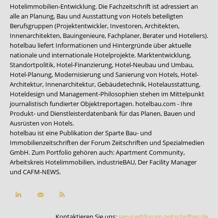
Hotelimmobilien-Entwicklung. Die Fachzeitschrift ist adressiert an
alle an Planung, Bau und Ausstattung von Hotels beteiligten
Berufsgruppen (Projektentwickler, Investoren, Architekten,
Innenarchitekten, Bauingenieure, Fachplaner, Berater und Hoteliers).
hotelbau liefert Informationen und Hintergründe über aktuelle
nationale und internationale Hotelprojekte. Marktentwicklung,
Standortpolitik, Hotel-Finanzierung, Hotel-Neubau und Umbau,
Hotel-Planung, Modernisierung und Sanierung von Hotels, Hotel-
Architektur, Innenarchitektur, Gebäudetechnik, Hotelausstattung,
Hoteldesign und Management-Philosophien stehen im Mittelpunkt
journalistisch fundierter Objektreportagen. hotelbau.com - Ihre
Produkt- und Dienstleisterdatenbank für das Planen, Bauen und
Ausrüsten von Hotels.
hotelbau ist eine Publikation der Sparte Bau- und
Immobilienzeitschriften der Forum Zeitschriften und Spezialmedien
GmbH. Zum Portfolio gehören auch:
Apartment Community
,
Arbeitskreis Hotelimmobilien
,
industrieBAU
,
Der Facility Manager
und
CAFM-NEWS
.
Kontaktieren Sie uns:
service@forum-zeitschriften.de