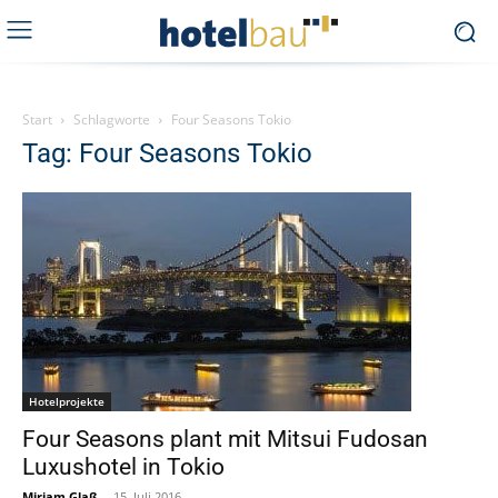
Start
Schlagworte
Four Seasons Tokio
Tag: Four Seasons Tokio
Hotelprojekte
Four Seasons plant mit Mitsui Fudosan
Luxushotel in Tokio
Miriam Glaß
-
15. Juli 2016