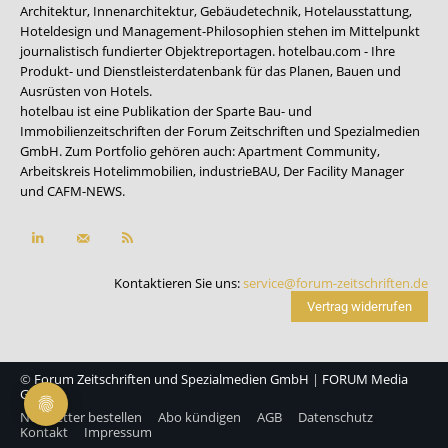
Architektur, Innenarchitektur, Gebäudetechnik, Hotelausstattung,
Hoteldesign und Management-Philosophien stehen im Mittelpunkt
journalistisch fundierter Objektreportagen. hotelbau.com - Ihre
Produkt- und Dienstleisterdatenbank für das Planen, Bauen und
Ausrüsten von Hotels.
hotelbau ist eine Publikation der Sparte Bau- und
Immobilienzeitschriften der Forum Zeitschriften und Spezialmedien
GmbH. Zum Portfolio gehören auch:
Apartment Community
,
Arbeitskreis Hotelimmobilien
,
industrieBAU
,
Der Facility Manager
und
CAFM-NEWS
.
Kontaktieren Sie uns:
service@forum-zeitschriften.de
Vertrag widerrufen
©
Forum Zeitschriften und Spezialmedien GmbH
|
FORUM Media
Group
Newsletter bestellen
Abo kündigen
AGB
Datenschutz
Kontakt
Impressum