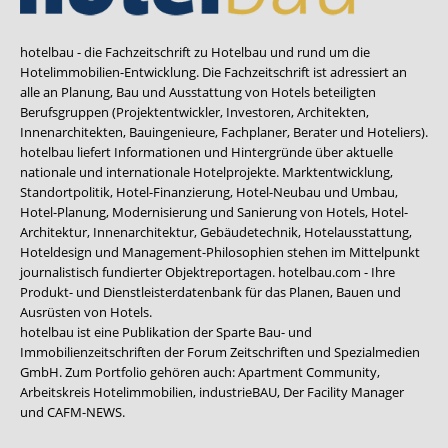
hotelbau - die Fachzeitschrift zu Hotelbau und rund um die
Hotelimmobilien-Entwicklung. Die Fachzeitschrift ist adressiert an
alle an Planung, Bau und Ausstattung von Hotels beteiligten
Berufsgruppen (Projektentwickler, Investoren, Architekten,
Innenarchitekten, Bauingenieure, Fachplaner, Berater und Hoteliers).
hotelbau liefert Informationen und Hintergründe über aktuelle
nationale und internationale Hotelprojekte. Marktentwicklung,
Standortpolitik, Hotel-Finanzierung, Hotel-Neubau und Umbau,
Hotel-Planung, Modernisierung und Sanierung von Hotels, Hotel-
Architektur, Innenarchitektur, Gebäudetechnik, Hotelausstattung,
Hoteldesign und Management-Philosophien stehen im Mittelpunkt
journalistisch fundierter Objektreportagen. hotelbau.com - Ihre
Produkt- und Dienstleisterdatenbank für das Planen, Bauen und
Ausrüsten von Hotels.
hotelbau ist eine Publikation der Sparte Bau- und
Immobilienzeitschriften der Forum Zeitschriften und Spezialmedien
GmbH. Zum Portfolio gehören auch:
Apartment Community
,
Arbeitskreis Hotelimmobilien
,
industrieBAU
,
Der Facility Manager
und
CAFM-NEWS
.