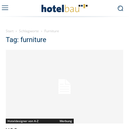
Start
Schlagworte
Furniture
Tag: furniture
Hoteldesigner von A-Z Werbung