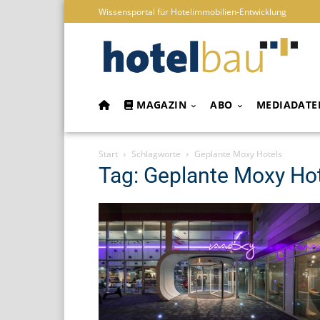
Wissensportal für Hotelimmobilien-Entwicklung
MAGAZIN
ABO
MEDIADATE
Start
Schlagworte
Geplante Moxy Hotels
Tag: Geplante Moxy Ho