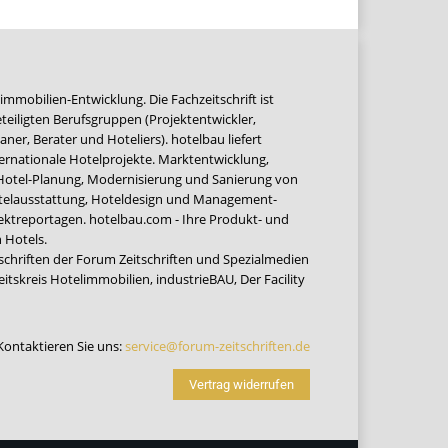
immobilien-Entwicklung. Die Fachzeitschrift ist
teiligten Berufsgruppen (Projektentwickler,
ner, Berater und Hoteliers). hotelbau liefert
ernationale Hotelprojekte. Marktentwicklung,
 Hotel-Planung, Modernisierung und Sanierung von
Hotelausstattung, Hoteldesign und Management-
jektreportagen. hotelbau.com - Ihre Produkt- und
 Hotels.
tschriften der Forum Zeitschriften und Spezialmedien
eitskreis Hotelimmobilien
,
industrieBAU
,
Der Facility
Kontaktieren Sie uns:
service@forum-zeitschriften.de
Vertrag widerrufen