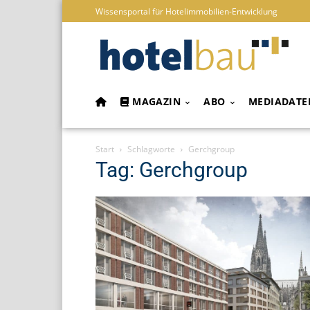
Wissensportal für Hotelimmobilien-Entwicklung
MAGAZIN
ABO
MEDIADATE
Start
Schlagworte
Gerchgroup
Tag: Gerchgroup