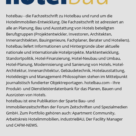
hotelbau - die Fachzeitschrift zu Hotelbau und rund um die
Hotelimmobilien-Entwicklung. Die Fachzeitschrift ist adressiert an
alle an Planung, Bau und Ausstattung von Hotels beteiligten
Berufsgruppen (Projektentwickler, Investoren, Architekten,
Innenarchitekten, Bauingenieure, Fachplaner, Berater und Hoteliers).
hotelbau liefert Informationen und Hintergründe über aktuelle
nationale und internationale Hotelprojekte. Marktentwicklung,
Standortpolitik, Hotel-Finanzierung, Hotel-Neubau und Umbau,
Hotel-Planung, Modernisierung und Sanierung von Hotels, Hotel-
Architektur, Innenarchitektur, Gebäudetechnik, Hotelausstattung,
Hoteldesign und Management-Philosophien stehen im Mittelpunkt
journalistisch fundierter Objektreportagen. hotelbau.com - Ihre
Produkt- und Dienstleisterdatenbank für das Planen, Bauen und
Ausrüsten von Hotels.
hotelbau ist eine Publikation der Sparte Bau- und
Immobilienzeitschriften der Forum Zeitschriften und Spezialmedien
GmbH. Zum Portfolio gehören auch:
Apartment Community
,
Arbeitskreis Hotelimmobilien
,
industrieBAU
,
Der Facility Manager
und
CAFM-NEWS
.