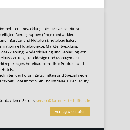
immobilien-Entwicklung. Die Fachzeitschrift ist
teiligten Berufsgruppen (Projektentwickler,
ner, Berater und Hoteliers). hotelbau liefert
ernationale Hotelprojekte. Marktentwicklung,
 Hotel-Planung, Modernisierung und Sanierung von
Hotelausstattung, Hoteldesign und Management-
jektreportagen. hotelbau.com - Ihre Produkt- und
 Hotels.
tschriften der Forum Zeitschriften und Spezialmedien
eitskreis Hotelimmobilien
,
industrieBAU
,
Der Facility
Kontaktieren Sie uns:
service@forum-zeitschriften.de
Vertrag widerrufen