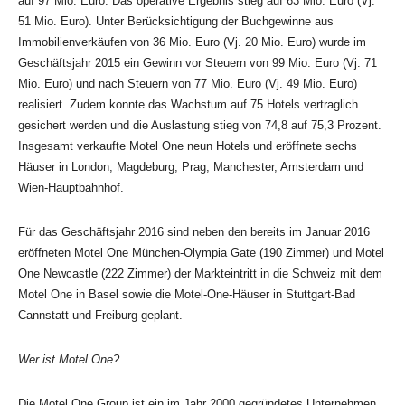
auf 97 Mio. Euro. Das operative Ergebnis stieg auf 63 Mio. Euro (Vj.
51 Mio. Euro). Unter Berücksichtigung der Buchgewinne aus
Immobilienverkäufen von 36 Mio. Euro (Vj. 20 Mio. Euro) wurde im
Geschäftsjahr 2015 ein Gewinn vor Steuern von 99 Mio. Euro (Vj. 71
Mio. Euro) und nach Steuern von 77 Mio. Euro (Vj. 49 Mio. Euro)
realisiert. Zudem konnte das Wachstum auf 75 Hotels vertraglich
gesichert werden und die Auslastung stieg von 74,8 auf 75,3 Prozent.
Insgesamt verkaufte Motel One neun Hotels und eröffnete sechs
Häuser in London, Magdeburg, Prag, Manchester, Amsterdam und
Wien-Hauptbahnhof.
Für das Geschäftsjahr 2016 sind neben den bereits im Januar 2016
eröffneten Motel One München-Olympia Gate (190 Zimmer) und Motel
One Newcastle (222 Zimmer) der Markteintritt in die Schweiz mit dem
Motel One in Basel sowie die Motel-One-Häuser in Stuttgart-Bad
Cannstatt und Freiburg geplant.
Wer ist Motel One?
Die Motel One Group ist ein im Jahr 2000 gegründetes Unternehmen