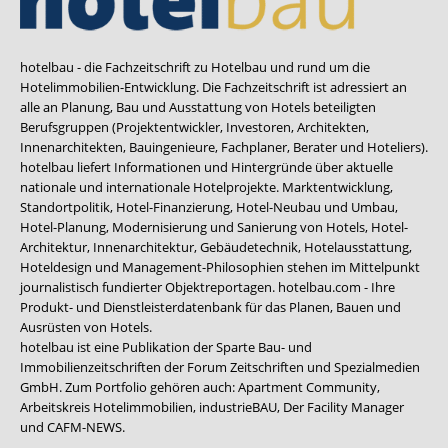
hotelbau - die Fachzeitschrift zu Hotelbau und rund um die
Hotelimmobilien-Entwicklung. Die Fachzeitschrift ist adressiert an
alle an Planung, Bau und Ausstattung von Hotels beteiligten
Berufsgruppen (Projektentwickler, Investoren, Architekten,
Innenarchitekten, Bauingenieure, Fachplaner, Berater und Hoteliers).
hotelbau liefert Informationen und Hintergründe über aktuelle
nationale und internationale Hotelprojekte. Marktentwicklung,
Standortpolitik, Hotel-Finanzierung, Hotel-Neubau und Umbau,
Hotel-Planung, Modernisierung und Sanierung von Hotels, Hotel-
Architektur, Innenarchitektur, Gebäudetechnik, Hotelausstattung,
Hoteldesign und Management-Philosophien stehen im Mittelpunkt
journalistisch fundierter Objektreportagen. hotelbau.com - Ihre
Produkt- und Dienstleisterdatenbank für das Planen, Bauen und
Ausrüsten von Hotels.
hotelbau ist eine Publikation der Sparte Bau- und
Immobilienzeitschriften der Forum Zeitschriften und Spezialmedien
GmbH. Zum Portfolio gehören auch:
Apartment Community
,
Arbeitskreis Hotelimmobilien
,
industrieBAU
,
Der Facility Manager
und
CAFM-NEWS
.