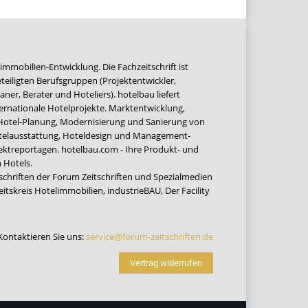
immobilien-Entwicklung. Die Fachzeitschrift ist
teiligten Berufsgruppen (Projektentwickler,
ner, Berater und Hoteliers). hotelbau liefert
ernationale Hotelprojekte. Marktentwicklung,
 Hotel-Planung, Modernisierung und Sanierung von
Hotelausstattung, Hoteldesign und Management-
jektreportagen. hotelbau.com - Ihre Produkt- und
 Hotels.
tschriften der Forum Zeitschriften und Spezialmedien
eitskreis Hotelimmobilien
,
industrieBAU
,
Der Facility
Kontaktieren Sie uns:
service@forum-zeitschriften.de
Vertrag widerrufen