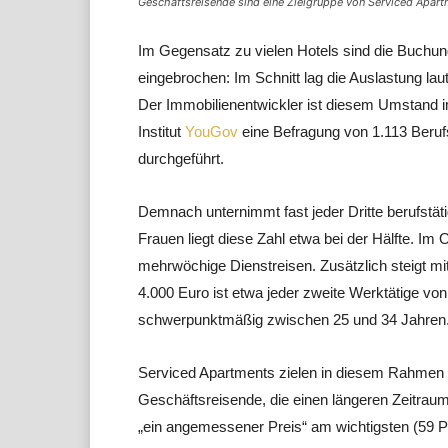
Geschäftsreisende sind eine Zielgruppe von Serviced Apart
Im Gegensatz zu vielen Hotels sind die Buchun
eingebrochen: Im Schnitt lag die Auslastung lau
Der Immobilienentwickler ist diesem Umstand
Institut
YouGov
eine Befragung von 1.113 Beruf
durchgeführt.
Demnach unternimmt fast jeder Dritte berufstä
Frauen liegt diese Zahl etwa bei der Hälfte. Im
mehrwöchige Dienstreisen. Zusätzlich steigt 
4.000 Euro ist etwa jeder zweite Werktätige von 
schwerpunktmäßig zwischen 25 und 34 Jahren
Serviced Apartments zielen in diesem Rahmen au
Geschäftsreisende, die einen längeren Zeitraum 
„ein angemessener Preis“ am wichtigsten (59 Pr