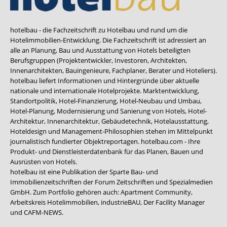
hotelbau - die Fachzeitschrift zu Hotelbau und rund um die
Hotelimmobilien-Entwicklung. Die Fachzeitschrift ist adressiert an
alle an Planung, Bau und Ausstattung von Hotels beteiligten
Berufsgruppen (Projektentwickler, Investoren, Architekten,
Innenarchitekten, Bauingenieure, Fachplaner, Berater und Hoteliers).
hotelbau liefert Informationen und Hintergründe über aktuelle
nationale und internationale Hotelprojekte. Marktentwicklung,
Standortpolitik, Hotel-Finanzierung, Hotel-Neubau und Umbau,
Hotel-Planung, Modernisierung und Sanierung von Hotels, Hotel-
Architektur, Innenarchitektur, Gebäudetechnik, Hotelausstattung,
Hoteldesign und Management-Philosophien stehen im Mittelpunkt
journalistisch fundierter Objektreportagen. hotelbau.com - Ihre
Produkt- und Dienstleisterdatenbank für das Planen, Bauen und
Ausrüsten von Hotels.
hotelbau ist eine Publikation der Sparte Bau- und
Immobilienzeitschriften der Forum Zeitschriften und Spezialmedien
GmbH. Zum Portfolio gehören auch:
Apartment Community
,
Arbeitskreis Hotelimmobilien
,
industrieBAU
,
Der Facility Manager
und
CAFM-NEWS
.