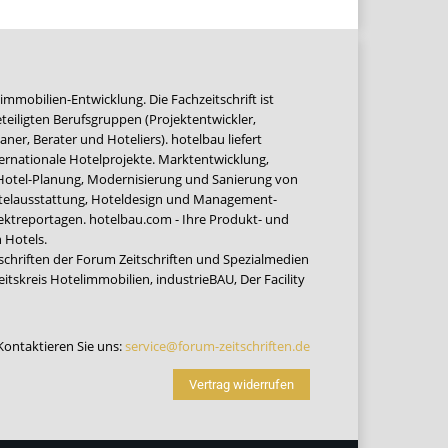
immobilien-Entwicklung. Die Fachzeitschrift ist
teiligten Berufsgruppen (Projektentwickler,
ner, Berater und Hoteliers). hotelbau liefert
ernationale Hotelprojekte. Marktentwicklung,
 Hotel-Planung, Modernisierung und Sanierung von
Hotelausstattung, Hoteldesign und Management-
jektreportagen. hotelbau.com - Ihre Produkt- und
 Hotels.
tschriften der Forum Zeitschriften und Spezialmedien
eitskreis Hotelimmobilien
,
industrieBAU
,
Der Facility
Kontaktieren Sie uns:
service@forum-zeitschriften.de
Vertrag widerrufen