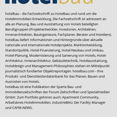
hotelbau - die Fachzeitschrift zu Hotelbau und rund um die
Hotelimmobilien-Entwicklung. Die Fachzeitschrift ist adressiert an
alle an Planung, Bau und Ausstattung von Hotels beteiligten
Berufsgruppen (Projektentwickler, Investoren, Architekten,
Innenarchitekten, Bauingenieure, Fachplaner, Berater und Hoteliers).
hotelbau liefert Informationen und Hintergründe über aktuelle
nationale und internationale Hotelprojekte. Marktentwicklung,
Standortpolitik, Hotel-Finanzierung, Hotel-Neubau und Umbau,
Hotel-Planung, Modernisierung und Sanierung von Hotels, Hotel-
Architektur, Innenarchitektur, Gebäudetechnik, Hotelausstattung,
Hoteldesign und Management-Philosophien stehen im Mittelpunkt
journalistisch fundierter Objektreportagen. hotelbau.com - Ihre
Produkt- und Dienstleisterdatenbank für das Planen, Bauen und
Ausrüsten von Hotels.
hotelbau ist eine Publikation der Sparte Bau- und
Immobilienzeitschriften der Forum Zeitschriften und Spezialmedien
GmbH. Zum Portfolio gehören auch:
Apartment Community
,
Arbeitskreis Hotelimmobilien
,
industrieBAU
,
Der Facility Manager
und
CAFM-NEWS
.