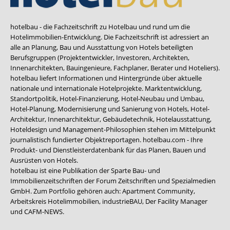
hotelbau - die Fachzeitschrift zu Hotelbau und rund um die
Hotelimmobilien-Entwicklung. Die Fachzeitschrift ist adressiert an
alle an Planung, Bau und Ausstattung von Hotels beteiligten
Berufsgruppen (Projektentwickler, Investoren, Architekten,
Innenarchitekten, Bauingenieure, Fachplaner, Berater und Hoteliers).
hotelbau liefert Informationen und Hintergründe über aktuelle
nationale und internationale Hotelprojekte. Marktentwicklung,
Standortpolitik, Hotel-Finanzierung, Hotel-Neubau und Umbau,
Hotel-Planung, Modernisierung und Sanierung von Hotels, Hotel-
Architektur, Innenarchitektur, Gebäudetechnik, Hotelausstattung,
Hoteldesign und Management-Philosophien stehen im Mittelpunkt
journalistisch fundierter Objektreportagen. hotelbau.com - Ihre
Produkt- und Dienstleisterdatenbank für das Planen, Bauen und
Ausrüsten von Hotels.
hotelbau ist eine Publikation der Sparte Bau- und
Immobilienzeitschriften der Forum Zeitschriften und Spezialmedien
GmbH. Zum Portfolio gehören auch:
Apartment Community
,
Arbeitskreis Hotelimmobilien
,
industrieBAU
,
Der Facility Manager
und
CAFM-NEWS
.