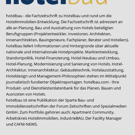
hotelbau - die Fachzeitschrift zu Hotelbau und rund um die
Hotelimmobilien-Entwicklung. Die Fachzeitschrift ist adressiert an
alle an Planung, Bau und Ausstattung von Hotels beteiligten
Berufsgruppen (Projektentwickler, Investoren, Architekten,
Innenarchitekten, Bauingenieure, Fachplaner, Berater und Hoteliers).
hotelbau liefert Informationen und Hintergründe über aktuelle
nationale und internationale Hotelprojekte. Marktentwicklung,
Standortpolitik, Hotel-Finanzierung, Hotel-Neubau und Umbau,
Hotel-Planung, Modernisierung und Sanierung von Hotels, Hotel-
Architektur, Innenarchitektur, Gebäudetechnik, Hotelausstattung,
Hoteldesign und Management-Philosophien stehen im Mittelpunkt
journalistisch fundierter Objektreportagen. hotelbau.com - Ihre
Produkt- und Dienstleisterdatenbank für das Planen, Bauen und
Ausrüsten von Hotels.
hotelbau ist eine Publikation der Sparte Bau- und
Immobilienzeitschriften der Forum Zeitschriften und Spezialmedien
GmbH. Zum Portfolio gehören auch:
Apartment Community
,
Arbeitskreis Hotelimmobilien
,
industrieBAU
,
Der Facility Manager
und
CAFM-NEWS
.