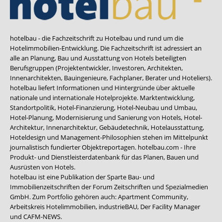
hotelbau - die Fachzeitschrift zu Hotelbau und rund um die
Hotelimmobilien-Entwicklung. Die Fachzeitschrift ist adressiert an
alle an Planung, Bau und Ausstattung von Hotels beteiligten
Berufsgruppen (Projektentwickler, Investoren, Architekten,
Innenarchitekten, Bauingenieure, Fachplaner, Berater und Hoteliers).
hotelbau liefert Informationen und Hintergründe über aktuelle
nationale und internationale Hotelprojekte. Marktentwicklung,
Standortpolitik, Hotel-Finanzierung, Hotel-Neubau und Umbau,
Hotel-Planung, Modernisierung und Sanierung von Hotels, Hotel-
Architektur, Innenarchitektur, Gebäudetechnik, Hotelausstattung,
Hoteldesign und Management-Philosophien stehen im Mittelpunkt
journalistisch fundierter Objektreportagen. hotelbau.com - Ihre
Produkt- und Dienstleisterdatenbank für das Planen, Bauen und
Ausrüsten von Hotels.
hotelbau ist eine Publikation der Sparte Bau- und
Immobilienzeitschriften der Forum Zeitschriften und Spezialmedien
GmbH. Zum Portfolio gehören auch:
Apartment Community
,
Arbeitskreis Hotelimmobilien
,
industrieBAU
,
Der Facility Manager
und
CAFM-NEWS
.