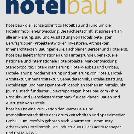
hotelbau - die Fachzeitschrift zu Hotelbau und rund um die
Hotelimmobilien-Entwicklung. Die Fachzeitschrift ist adressiert an
alle an Planung, Bau und Ausstattung von Hotels beteiligten
Berufsgruppen (Projektentwickler, Investoren, Architekten,
Innenarchitekten, Bauingenieure, Fachplaner, Berater und Hoteliers).
hotelbau liefert Informationen und Hintergründe über aktuelle
nationale und internationale Hotelprojekte. Marktentwicklung,
Standortpolitik, Hotel-Finanzierung, Hotel-Neubau und Umbau,
Hotel-Planung, Modernisierung und Sanierung von Hotels, Hotel-
Architektur, Innenarchitektur, Gebäudetechnik, Hotelausstattung,
Hoteldesign und Management-Philosophien stehen im Mittelpunkt
journalistisch fundierter Objektreportagen. hotelbau.com - Ihre
Produkt- und Dienstleisterdatenbank für das Planen, Bauen und
Ausrüsten von Hotels.
hotelbau ist eine Publikation der Sparte Bau- und
Immobilienzeitschriften der Forum Zeitschriften und Spezialmedien
GmbH. Zum Portfolio gehören auch:
Apartment Community
,
Arbeitskreis Hotelimmobilien
,
industrieBAU
,
Der Facility Manager
und
CAFM-NEWS
.