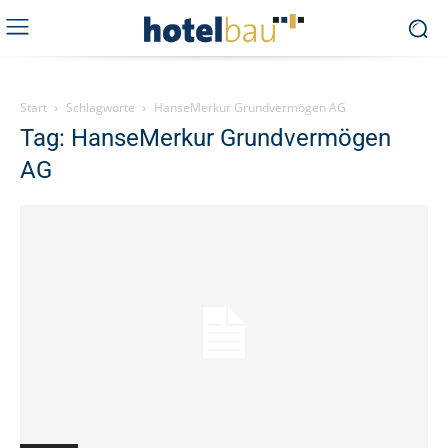
Start
Schlagworte
HanseMerkur Grundvermögen AG
Tag: HanseMerkur Grundvermögen
AG