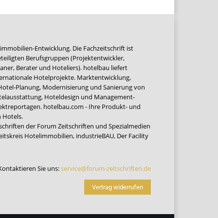
immobilien-Entwicklung. Die Fachzeitschrift ist
teiligten Berufsgruppen (Projektentwickler,
ner, Berater und Hoteliers). hotelbau liefert
ernationale Hotelprojekte. Marktentwicklung,
 Hotel-Planung, Modernisierung und Sanierung von
Hotelausstattung, Hoteldesign und Management-
jektreportagen. hotelbau.com - Ihre Produkt- und
 Hotels.
tschriften der Forum Zeitschriften und Spezialmedien
eitskreis Hotelimmobilien
,
industrieBAU
,
Der Facility
Kontaktieren Sie uns:
service@forum-zeitschriften.de
Vertrag widerrufen