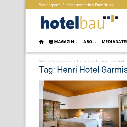
Wissensportal für Hotelimmobilien-Entwicklung
MAGAZIN
ABO
MEDIADATE
Start
Schlagworte
Henri Hotel Garmisch-Partenki
Tag: Henri Hotel Garmi