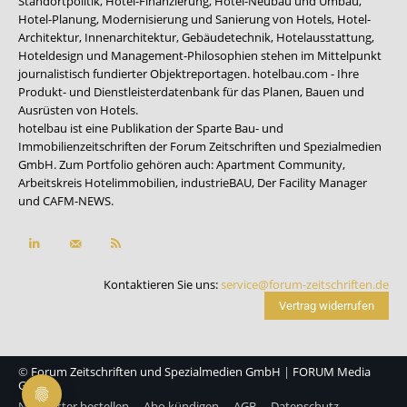
Standortpolitik, Hotel-Finanzierung, Hotel-Neubau und Umbau,
Hotel-Planung, Modernisierung und Sanierung von Hotels, Hotel-
Architektur, Innenarchitektur, Gebäudetechnik, Hotelausstattung,
Hoteldesign und Management-Philosophien stehen im Mittelpunkt
journalistisch fundierter Objektreportagen. hotelbau.com - Ihre
Produkt- und Dienstleisterdatenbank für das Planen, Bauen und
Ausrüsten von Hotels.
hotelbau ist eine Publikation der Sparte Bau- und
Immobilienzeitschriften der Forum Zeitschriften und Spezialmedien
GmbH. Zum Portfolio gehören auch:
Apartment Community
,
Arbeitskreis Hotelimmobilien
,
industrieBAU
,
Der Facility Manager
und
CAFM-NEWS
.
Kontaktieren Sie uns:
service@forum-zeitschriften.de
Vertrag widerrufen
©
Forum Zeitschriften und Spezialmedien GmbH
|
FORUM Media
Group
Newsletter bestellen
Abo kündigen
AGB
Datenschutz