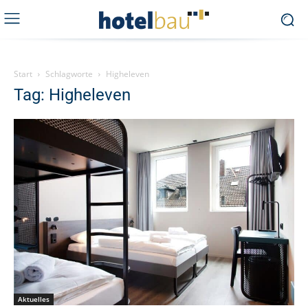
Start
Schlagworte
Higheleven
Tag: Higheleven
Aktuelles