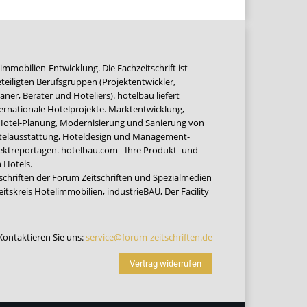
immobilien-Entwicklung. Die Fachzeitschrift ist
teiligten Berufsgruppen (Projektentwickler,
ner, Berater und Hoteliers). hotelbau liefert
ernationale Hotelprojekte. Marktentwicklung,
 Hotel-Planung, Modernisierung und Sanierung von
Hotelausstattung, Hoteldesign und Management-
jektreportagen. hotelbau.com - Ihre Produkt- und
 Hotels.
tschriften der Forum Zeitschriften und Spezialmedien
eitskreis Hotelimmobilien
,
industrieBAU
,
Der Facility
Kontaktieren Sie uns:
service@forum-zeitschriften.de
Vertrag widerrufen