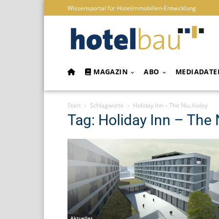
Wissensportal für Hotelimmobilien-Entwicklung
MAGAZIN
ABO
MEDIADATE
Start
Schlagworte
Holiday Inn – The Niu Aixley
Tag: Holiday Inn – The 
Aktuelles