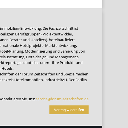
immobilien-Entwicklung. Die Fachzeitschrift ist
teiligten Berufsgruppen (Projektentwickler,
ner, Berater und Hoteliers). hotelbau liefert
ernationale Hotelprojekte. Marktentwicklung,
 Hotel-Planung, Modernisierung und Sanierung von
Hotelausstattung, Hoteldesign und Management-
jektreportagen. hotelbau.com - Ihre Produkt- und
 Hotels.
tschriften der Forum Zeitschriften und Spezialmedien
eitskreis Hotelimmobilien
,
industrieBAU
,
Der Facility
Kontaktieren Sie uns:
service@forum-zeitschriften.de
Vertrag widerrufen