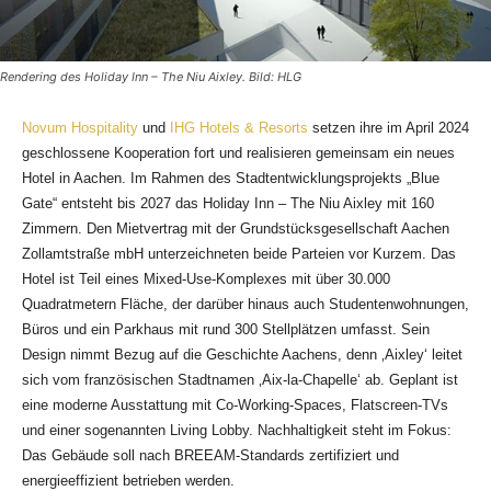
Rendering des Holiday Inn – The Niu Aixley. Bild: HLG
Novum Hospitality
und
IHG Hotels & Resorts
setzen ihre im April 2024
geschlossene Kooperation fort und realisieren gemeinsam ein neues
Hotel in Aachen. Im Rahmen des Stadtentwicklungsprojekts „Blue
Gate“ entsteht bis 2027 das Holiday Inn – The Niu Aixley mit 160
Zimmern. Den Mietvertrag mit der Grundstücksgesellschaft Aachen
Zollamtstraße mbH unterzeichneten beide Parteien vor Kurzem. Das
Hotel ist Teil eines Mixed-Use-Komplexes mit über 30.000
Quadratmetern Fläche, der darüber hinaus auch Studentenwohnungen,
Büros und ein Parkhaus mit rund 300 Stellplätzen umfasst. Sein
Design nimmt Bezug auf die Geschichte Aachens, denn ‚Aixley‘ leitet
sich vom französischen Stadtnamen ‚Aix-la-Chapelle‘ ab. Geplant ist
eine moderne Ausstattung mit Co-Working-Spaces, Flatscreen-TVs
und einer sogenannten Living Lobby. Nachhaltigkeit steht im Fokus:
Das Gebäude soll nach BREEAM-Standards zertifiziert und
energieeffizient betrieben werden.