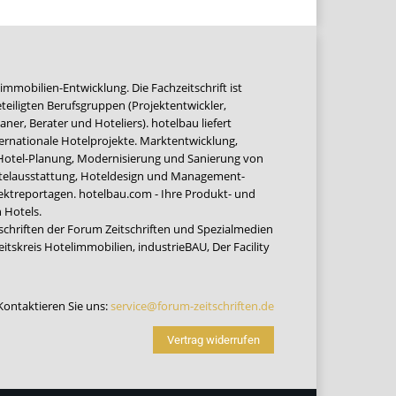
immobilien-Entwicklung. Die Fachzeitschrift ist
teiligten Berufsgruppen (Projektentwickler,
ner, Berater und Hoteliers). hotelbau liefert
ernationale Hotelprojekte. Marktentwicklung,
 Hotel-Planung, Modernisierung und Sanierung von
Hotelausstattung, Hoteldesign und Management-
jektreportagen. hotelbau.com - Ihre Produkt- und
 Hotels.
tschriften der Forum Zeitschriften und Spezialmedien
eitskreis Hotelimmobilien
,
industrieBAU
,
Der Facility
Kontaktieren Sie uns:
service@forum-zeitschriften.de
Vertrag widerrufen