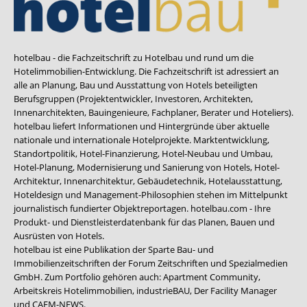
hotelbau - die Fachzeitschrift zu Hotelbau und rund um die
Hotelimmobilien-Entwicklung. Die Fachzeitschrift ist adressiert an
alle an Planung, Bau und Ausstattung von Hotels beteiligten
Berufsgruppen (Projektentwickler, Investoren, Architekten,
Innenarchitekten, Bauingenieure, Fachplaner, Berater und Hoteliers).
hotelbau liefert Informationen und Hintergründe über aktuelle
nationale und internationale Hotelprojekte. Marktentwicklung,
Standortpolitik, Hotel-Finanzierung, Hotel-Neubau und Umbau,
Hotel-Planung, Modernisierung und Sanierung von Hotels, Hotel-
Architektur, Innenarchitektur, Gebäudetechnik, Hotelausstattung,
Hoteldesign und Management-Philosophien stehen im Mittelpunkt
journalistisch fundierter Objektreportagen. hotelbau.com - Ihre
Produkt- und Dienstleisterdatenbank für das Planen, Bauen und
Ausrüsten von Hotels.
hotelbau ist eine Publikation der Sparte Bau- und
Immobilienzeitschriften der Forum Zeitschriften und Spezialmedien
GmbH. Zum Portfolio gehören auch:
Apartment Community
,
Arbeitskreis Hotelimmobilien
,
industrieBAU
,
Der Facility Manager
und
CAFM-NEWS
.