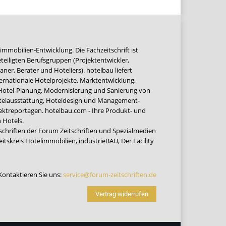
immobilien-Entwicklung. Die Fachzeitschrift ist
teiligten Berufsgruppen (Projektentwickler,
ner, Berater und Hoteliers). hotelbau liefert
ernationale Hotelprojekte. Marktentwicklung,
 Hotel-Planung, Modernisierung und Sanierung von
Hotelausstattung, Hoteldesign und Management-
jektreportagen. hotelbau.com - Ihre Produkt- und
 Hotels.
tschriften der Forum Zeitschriften und Spezialmedien
eitskreis Hotelimmobilien
,
industrieBAU
,
Der Facility
Kontaktieren Sie uns:
service@forum-zeitschriften.de
Vertrag widerrufen