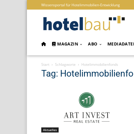
Wissensportal für Hotelimmobilien-Entwicklung
MAGAZIN
ABO
MEDIADATE
Start
Schlagworte
Hotelimmobilienfonds
Tag: Hotelimmobilienf
Aktuelles