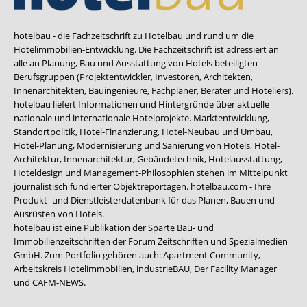
hotelbau - die Fachzeitschrift zu Hotelbau und rund um die
Hotelimmobilien-Entwicklung. Die Fachzeitschrift ist adressiert an
alle an Planung, Bau und Ausstattung von Hotels beteiligten
Berufsgruppen (Projektentwickler, Investoren, Architekten,
Innenarchitekten, Bauingenieure, Fachplaner, Berater und Hoteliers).
hotelbau liefert Informationen und Hintergründe über aktuelle
nationale und internationale Hotelprojekte. Marktentwicklung,
Standortpolitik, Hotel-Finanzierung, Hotel-Neubau und Umbau,
Hotel-Planung, Modernisierung und Sanierung von Hotels, Hotel-
Architektur, Innenarchitektur, Gebäudetechnik, Hotelausstattung,
Hoteldesign und Management-Philosophien stehen im Mittelpunkt
journalistisch fundierter Objektreportagen. hotelbau.com - Ihre
Produkt- und Dienstleisterdatenbank für das Planen, Bauen und
Ausrüsten von Hotels.
hotelbau ist eine Publikation der Sparte Bau- und
Immobilienzeitschriften der Forum Zeitschriften und Spezialmedien
GmbH. Zum Portfolio gehören auch:
Apartment Community
,
Arbeitskreis Hotelimmobilien
,
industrieBAU
,
Der Facility Manager
und
CAFM-NEWS
.