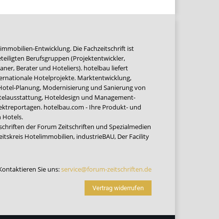
immobilien-Entwicklung. Die Fachzeitschrift ist
teiligten Berufsgruppen (Projektentwickler,
ner, Berater und Hoteliers). hotelbau liefert
ernationale Hotelprojekte. Marktentwicklung,
 Hotel-Planung, Modernisierung und Sanierung von
Hotelausstattung, Hoteldesign und Management-
jektreportagen. hotelbau.com - Ihre Produkt- und
 Hotels.
tschriften der Forum Zeitschriften und Spezialmedien
eitskreis Hotelimmobilien
,
industrieBAU
,
Der Facility
Kontaktieren Sie uns:
service@forum-zeitschriften.de
Vertrag widerrufen