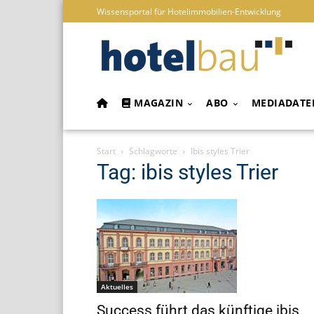
Wissensportal für Hotelimmobilien-Entwicklung
MAGAZIN
ABO
MEDIADATE
Start
Schlagworte
Ibis styles Trier
Tag: ibis styles Trier
Aktuelles
Success führt das künftige ibis