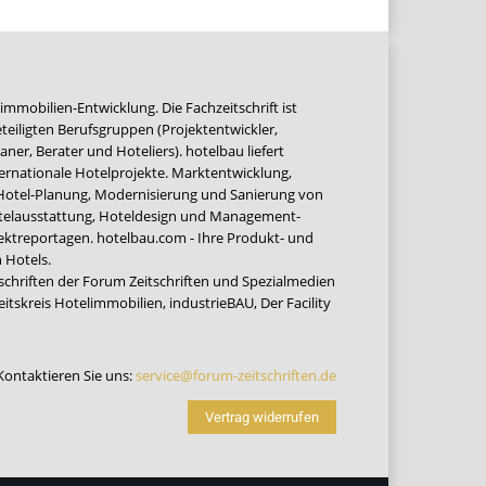
immobilien-Entwicklung. Die Fachzeitschrift ist
teiligten Berufsgruppen (Projektentwickler,
ner, Berater und Hoteliers). hotelbau liefert
ernationale Hotelprojekte. Marktentwicklung,
 Hotel-Planung, Modernisierung und Sanierung von
Hotelausstattung, Hoteldesign und Management-
jektreportagen. hotelbau.com - Ihre Produkt- und
 Hotels.
tschriften der Forum Zeitschriften und Spezialmedien
eitskreis Hotelimmobilien
,
industrieBAU
,
Der Facility
Kontaktieren Sie uns:
service@forum-zeitschriften.de
Vertrag widerrufen