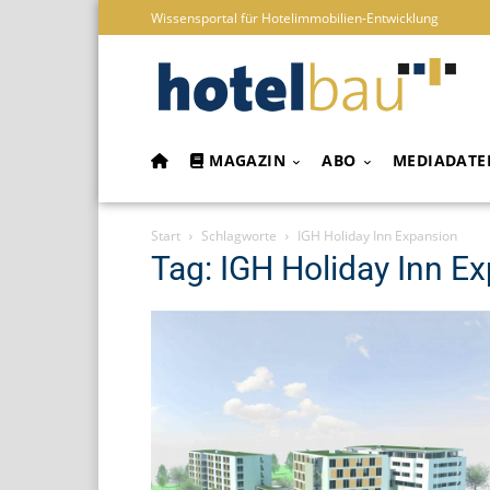
Wissensportal für Hotelimmobilien-Entwicklung
MAGAZIN
ABO
MEDIADATE
Start
Schlagworte
IGH Holiday Inn Expansion
Tag: IGH Holiday Inn E