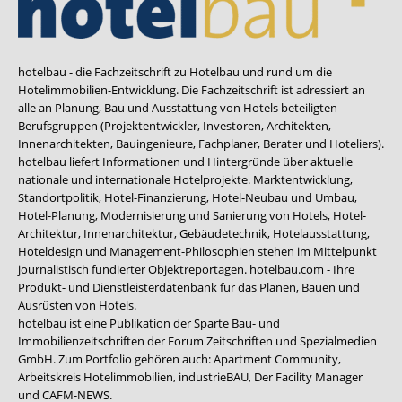
hotelbau - die Fachzeitschrift zu Hotelbau und rund um die
Hotelimmobilien-Entwicklung. Die Fachzeitschrift ist adressiert an
alle an Planung, Bau und Ausstattung von Hotels beteiligten
Berufsgruppen (Projektentwickler, Investoren, Architekten,
Innenarchitekten, Bauingenieure, Fachplaner, Berater und Hoteliers).
hotelbau liefert Informationen und Hintergründe über aktuelle
nationale und internationale Hotelprojekte. Marktentwicklung,
Standortpolitik, Hotel-Finanzierung, Hotel-Neubau und Umbau,
Hotel-Planung, Modernisierung und Sanierung von Hotels, Hotel-
Architektur, Innenarchitektur, Gebäudetechnik, Hotelausstattung,
Hoteldesign und Management-Philosophien stehen im Mittelpunkt
journalistisch fundierter Objektreportagen. hotelbau.com - Ihre
Produkt- und Dienstleisterdatenbank für das Planen, Bauen und
Ausrüsten von Hotels.
hotelbau ist eine Publikation der Sparte Bau- und
Immobilienzeitschriften der Forum Zeitschriften und Spezialmedien
GmbH. Zum Portfolio gehören auch:
Apartment Community
,
Arbeitskreis Hotelimmobilien
,
industrieBAU
,
Der Facility Manager
und
CAFM-NEWS
.