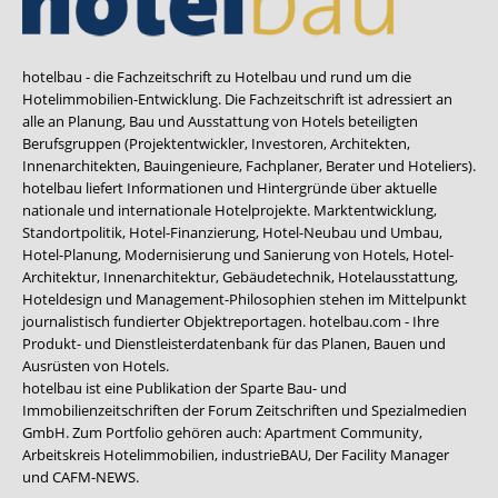
hotelbau - die Fachzeitschrift zu Hotelbau und rund um die
Hotelimmobilien-Entwicklung. Die Fachzeitschrift ist adressiert an
alle an Planung, Bau und Ausstattung von Hotels beteiligten
Berufsgruppen (Projektentwickler, Investoren, Architekten,
Innenarchitekten, Bauingenieure, Fachplaner, Berater und Hoteliers).
hotelbau liefert Informationen und Hintergründe über aktuelle
nationale und internationale Hotelprojekte. Marktentwicklung,
Standortpolitik, Hotel-Finanzierung, Hotel-Neubau und Umbau,
Hotel-Planung, Modernisierung und Sanierung von Hotels, Hotel-
Architektur, Innenarchitektur, Gebäudetechnik, Hotelausstattung,
Hoteldesign und Management-Philosophien stehen im Mittelpunkt
journalistisch fundierter Objektreportagen. hotelbau.com - Ihre
Produkt- und Dienstleisterdatenbank für das Planen, Bauen und
Ausrüsten von Hotels.
hotelbau ist eine Publikation der Sparte Bau- und
Immobilienzeitschriften der Forum Zeitschriften und Spezialmedien
GmbH. Zum Portfolio gehören auch:
Apartment Community
,
Arbeitskreis Hotelimmobilien
,
industrieBAU
,
Der Facility Manager
und
CAFM-NEWS
.