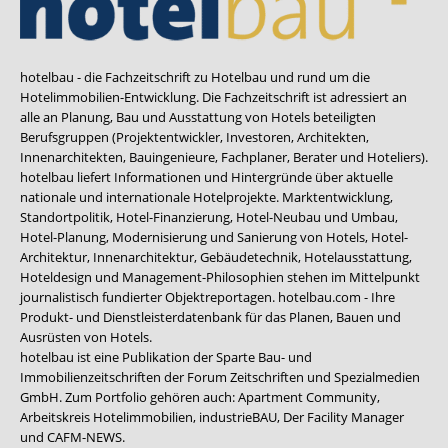
hotelbau - die Fachzeitschrift zu Hotelbau und rund um die
Hotelimmobilien-Entwicklung. Die Fachzeitschrift ist adressiert an
alle an Planung, Bau und Ausstattung von Hotels beteiligten
Berufsgruppen (Projektentwickler, Investoren, Architekten,
Innenarchitekten, Bauingenieure, Fachplaner, Berater und Hoteliers).
hotelbau liefert Informationen und Hintergründe über aktuelle
nationale und internationale Hotelprojekte. Marktentwicklung,
Standortpolitik, Hotel-Finanzierung, Hotel-Neubau und Umbau,
Hotel-Planung, Modernisierung und Sanierung von Hotels, Hotel-
Architektur, Innenarchitektur, Gebäudetechnik, Hotelausstattung,
Hoteldesign und Management-Philosophien stehen im Mittelpunkt
journalistisch fundierter Objektreportagen. hotelbau.com - Ihre
Produkt- und Dienstleisterdatenbank für das Planen, Bauen und
Ausrüsten von Hotels.
hotelbau ist eine Publikation der Sparte Bau- und
Immobilienzeitschriften der Forum Zeitschriften und Spezialmedien
GmbH. Zum Portfolio gehören auch:
Apartment Community
,
Arbeitskreis Hotelimmobilien
,
industrieBAU
,
Der Facility Manager
und
CAFM-NEWS
.