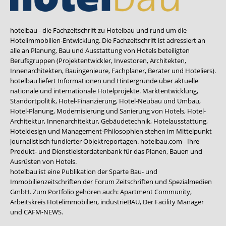
hotelbau - die Fachzeitschrift zu Hotelbau und rund um die
Hotelimmobilien-Entwicklung. Die Fachzeitschrift ist adressiert an
alle an Planung, Bau und Ausstattung von Hotels beteiligten
Berufsgruppen (Projektentwickler, Investoren, Architekten,
Innenarchitekten, Bauingenieure, Fachplaner, Berater und Hoteliers).
hotelbau liefert Informationen und Hintergründe über aktuelle
nationale und internationale Hotelprojekte. Marktentwicklung,
Standortpolitik, Hotel-Finanzierung, Hotel-Neubau und Umbau,
Hotel-Planung, Modernisierung und Sanierung von Hotels, Hotel-
Architektur, Innenarchitektur, Gebäudetechnik, Hotelausstattung,
Hoteldesign und Management-Philosophien stehen im Mittelpunkt
journalistisch fundierter Objektreportagen. hotelbau.com - Ihre
Produkt- und Dienstleisterdatenbank für das Planen, Bauen und
Ausrüsten von Hotels.
hotelbau ist eine Publikation der Sparte Bau- und
Immobilienzeitschriften der Forum Zeitschriften und Spezialmedien
GmbH. Zum Portfolio gehören auch:
Apartment Community
,
Arbeitskreis Hotelimmobilien
,
industrieBAU
,
Der Facility Manager
und
CAFM-NEWS
.