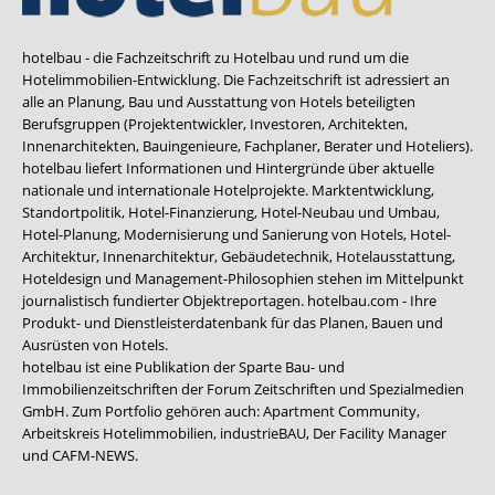
hotelbau - die Fachzeitschrift zu Hotelbau und rund um die
Hotelimmobilien-Entwicklung. Die Fachzeitschrift ist adressiert an
alle an Planung, Bau und Ausstattung von Hotels beteiligten
Berufsgruppen (Projektentwickler, Investoren, Architekten,
Innenarchitekten, Bauingenieure, Fachplaner, Berater und Hoteliers).
hotelbau liefert Informationen und Hintergründe über aktuelle
nationale und internationale Hotelprojekte. Marktentwicklung,
Standortpolitik, Hotel-Finanzierung, Hotel-Neubau und Umbau,
Hotel-Planung, Modernisierung und Sanierung von Hotels, Hotel-
Architektur, Innenarchitektur, Gebäudetechnik, Hotelausstattung,
Hoteldesign und Management-Philosophien stehen im Mittelpunkt
journalistisch fundierter Objektreportagen. hotelbau.com - Ihre
Produkt- und Dienstleisterdatenbank für das Planen, Bauen und
Ausrüsten von Hotels.
hotelbau ist eine Publikation der Sparte Bau- und
Immobilienzeitschriften der Forum Zeitschriften und Spezialmedien
GmbH. Zum Portfolio gehören auch:
Apartment Community
,
Arbeitskreis Hotelimmobilien
,
industrieBAU
,
Der Facility Manager
und
CAFM-NEWS
.