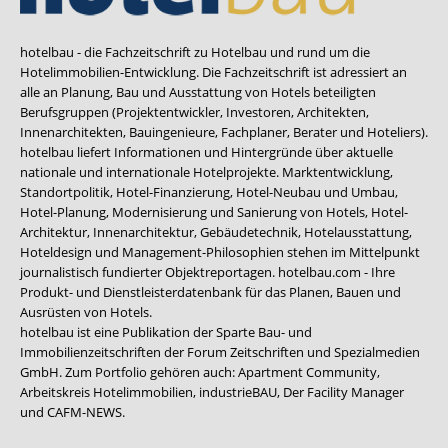
hotelbau - die Fachzeitschrift zu Hotelbau und rund um die
Hotelimmobilien-Entwicklung. Die Fachzeitschrift ist adressiert an
alle an Planung, Bau und Ausstattung von Hotels beteiligten
Berufsgruppen (Projektentwickler, Investoren, Architekten,
Innenarchitekten, Bauingenieure, Fachplaner, Berater und Hoteliers).
hotelbau liefert Informationen und Hintergründe über aktuelle
nationale und internationale Hotelprojekte. Marktentwicklung,
Standortpolitik, Hotel-Finanzierung, Hotel-Neubau und Umbau,
Hotel-Planung, Modernisierung und Sanierung von Hotels, Hotel-
Architektur, Innenarchitektur, Gebäudetechnik, Hotelausstattung,
Hoteldesign und Management-Philosophien stehen im Mittelpunkt
journalistisch fundierter Objektreportagen. hotelbau.com - Ihre
Produkt- und Dienstleisterdatenbank für das Planen, Bauen und
Ausrüsten von Hotels.
hotelbau ist eine Publikation der Sparte Bau- und
Immobilienzeitschriften der Forum Zeitschriften und Spezialmedien
GmbH. Zum Portfolio gehören auch:
Apartment Community
,
Arbeitskreis Hotelimmobilien
,
industrieBAU
,
Der Facility Manager
und
CAFM-NEWS
.